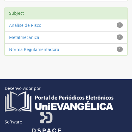
Subject
Análise de Risco
1
Metalmecânica
1
Norma Regulamentadora
1
Desenvolvidor por
Software