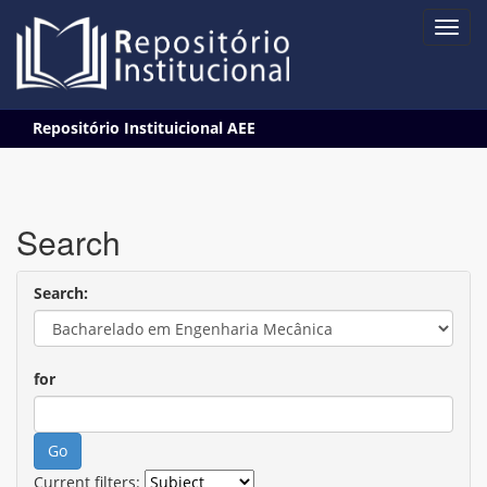
Skip
Repositório Instituicional AEE
navigation
Search
Search:
for
Current filters: