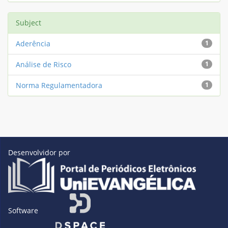
Subject
Aderência
1
Análise de Risco
1
Norma Regulamentadora
1
Desenvolvidor por
Software