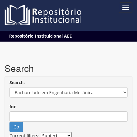
Skip
Repositório Instituicional AEE
navigation
Search
Search:
for
Current filters: