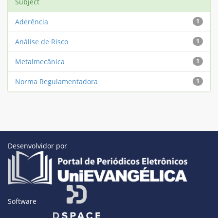
Subject
Aderência
1
Análise de Risco
1
Metalmecânica
1
Norma Regulamentadora
1
Desenvolvidor por
Software