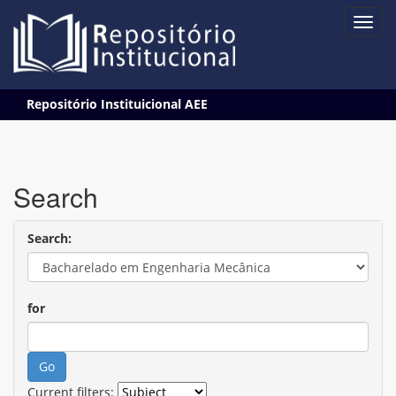
Skip
Repositório Instituicional AEE
navigation
Search
Search:
for
Current filters: