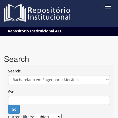
Skip
Repositório Instituicional AEE
navigation
Search
Search:
for
Current filters: