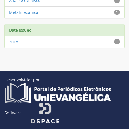
Análise de Risco
1
Metalmecânica
1
Date issued
2018
1
Desenvolvidor por
Software