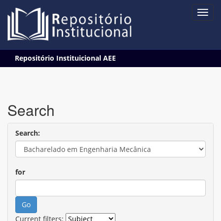
Skip
Repositório Instituicional AEE
navigation
Search
Search:
for
Current filters: