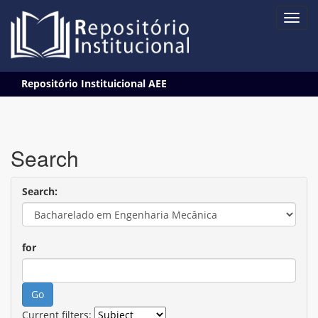
Skip
Repositório Instituicional AEE
navigation
Search
Search:
for
Current filters: