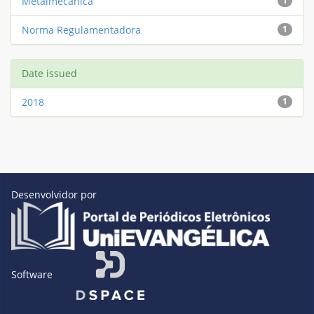
Metalmecânica
1
Norma Regulamentadora
1
Date issued
2018
1
Desenvolvidor por
Software