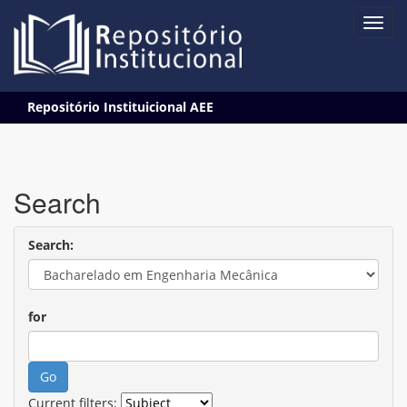
Skip
Repositório Instituicional AEE
navigation
Search
Search:
for
Current filters: