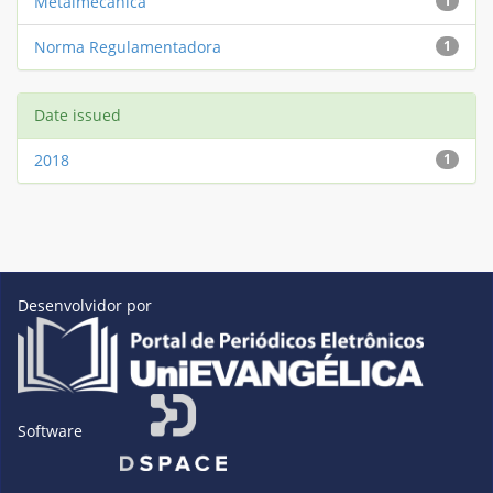
Metalmecânica
1
Norma Regulamentadora
1
Date issued
2018
1
Desenvolvidor por
Software