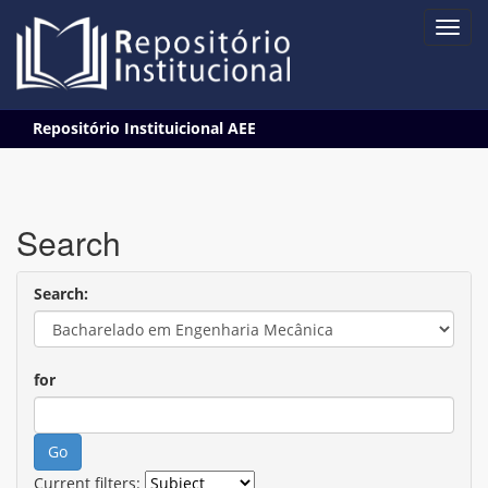
Skip
Repositório Instituicional AEE
navigation
Search
Search:
for
Current filters: