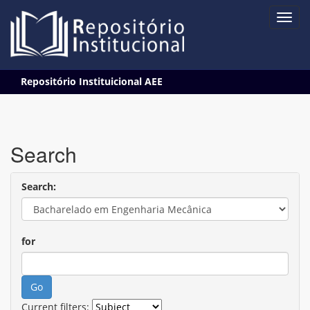
Skip
Repositório Instituicional AEE
navigation
Search
Search:
for
Current filters: