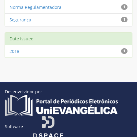
Norma Regulamentadora
1
Segurança
1
Date issued
2018
1
Desenvolvidor por
Software