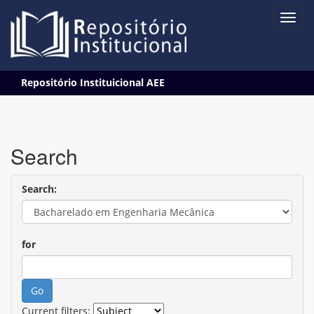
Skip
Repositório Instituicional AEE
navigation
Search
Search:
for
Current filters: