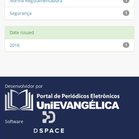
Norma Regulamentadora
1
Segurança
1
Date issued
2018
1
Desenvolvidor por
Software