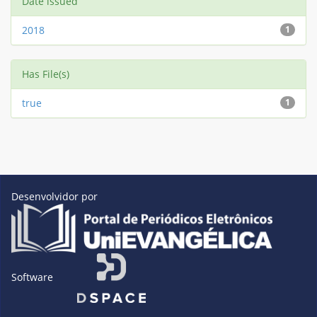
Date issued
2018
1
Has File(s)
true
1
Desenvolvidor por
Software