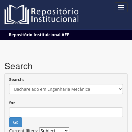
Skip
Repositório Instituicional AEE
navigation
Search
Search:
for
Current filters: