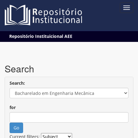
Skip
Repositório Instituicional AEE
navigation
Search
Search:
for
Current filters: