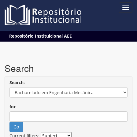
Skip
Repositório Instituicional AEE
navigation
Search
Search:
for
Current filters: