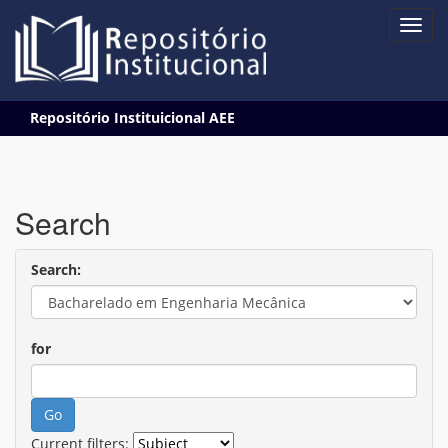
Skip
Repositório Instituicional AEE
navigation
Search
Search:
for
Current filters: