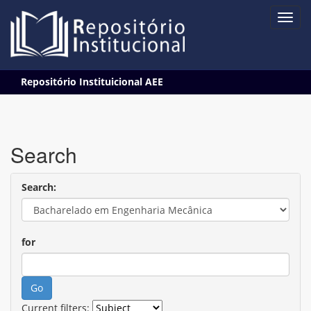
Skip
Repositório Instituicional AEE
navigation
Search
Search:
for
Current filters: