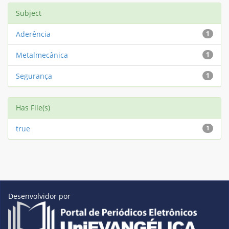
Subject
Aderência
1
Metalmecânica
1
Segurança
1
Has File(s)
true
1
Desenvolvidor por