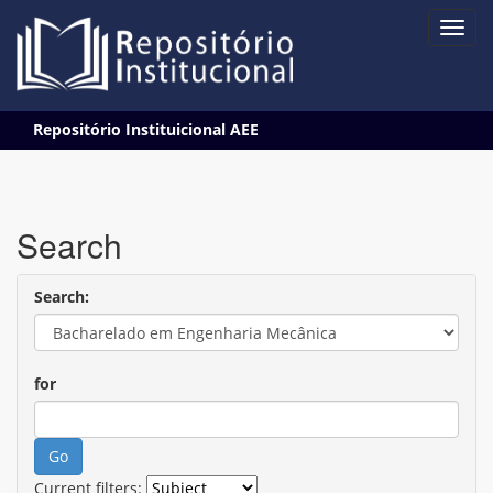
Skip
Repositório Instituicional AEE
navigation
Search
Search:
for
Current filters: