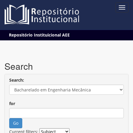
Skip
Repositório Instituicional AEE
navigation
Search
Search:
for
Current filters: