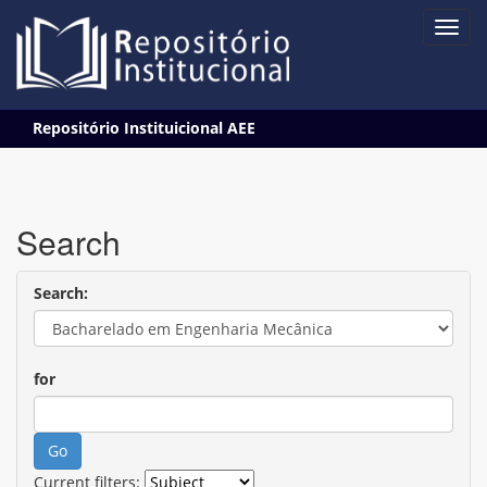
Skip
Repositório Instituicional AEE
navigation
Search
Search:
for
Current filters: