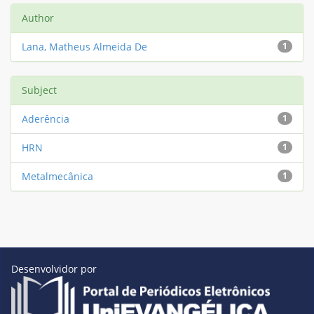
Author
Lana, Matheus Almeida De
1
Subject
Aderência
1
HRN
1
Metalmecânica
1
Desenvolvidor por