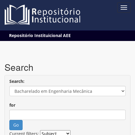
Skip
Repositório Instituicional AEE
navigation
Search
Search:
for
Current filters: