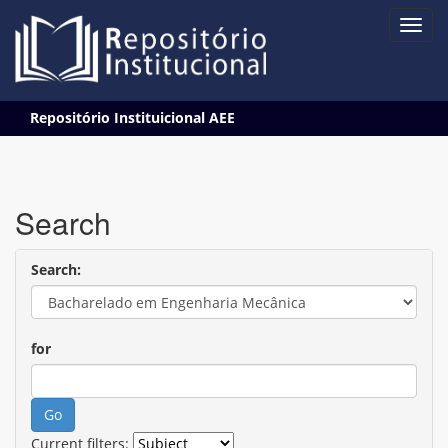
Skip
Repositório Instituicional AEE
navigation
Search
Search:
for
Current filters: