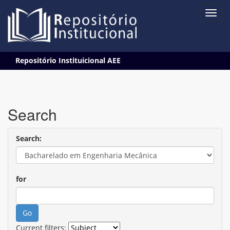
Skip
Repositório Instituicional AEE
navigation
Search
Search:
for
Current filters: