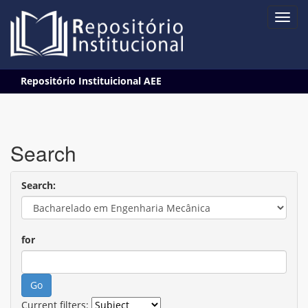
Skip
Repositório Instituicional AEE
navigation
Search
Search:
for
Current filters: