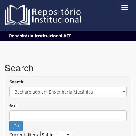
Skip
Repositório Instituicional AEE
navigation
Search
Search:
for
Current filters: