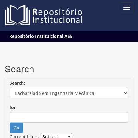
Skip
Repositório Instituicional AEE
navigation
Search
Search:
for
Current filters: