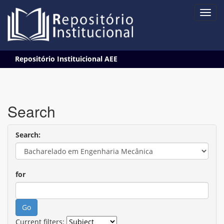
Skip
Repositório Instituicional AEE
navigation
Search
Search:
for
Current filters: