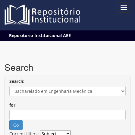
Skip
Repositório Instituicional AEE
navigation
Search
Search:
for
Current filters: