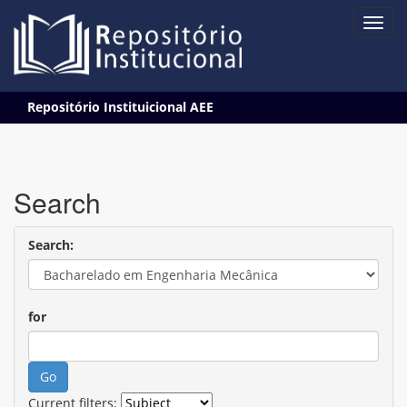
Skip
Repositório Instituicional AEE
navigation
Search
Search:
for
Current filters: