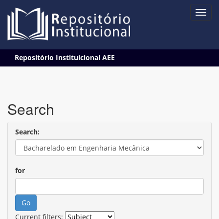
Skip
Repositório Instituicional AEE
navigation
Search
Search:
for
Current filters: