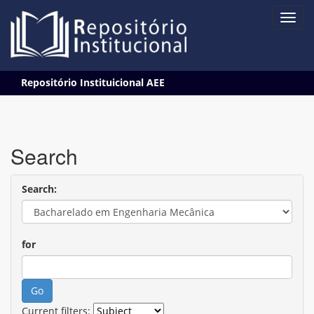
Skip
Repositório Instituicional AEE
navigation
Search
Search:
for
Current filters: