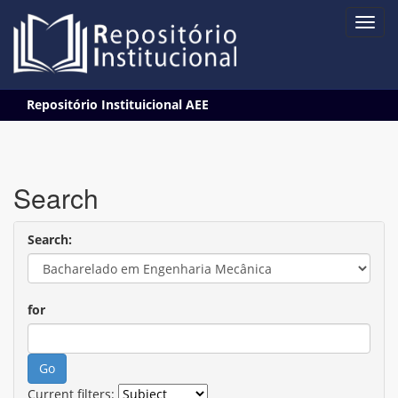
Skip
Repositório Instituicional AEE
navigation
Search
Search:
for
Current filters: