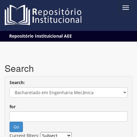
Skip
Repositório Instituicional AEE
navigation
Search
Search:
for
Current filters: