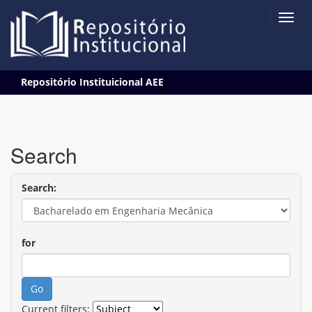
Skip
Repositório Instituicional AEE
navigation
Search
Search:
for
Current filters: