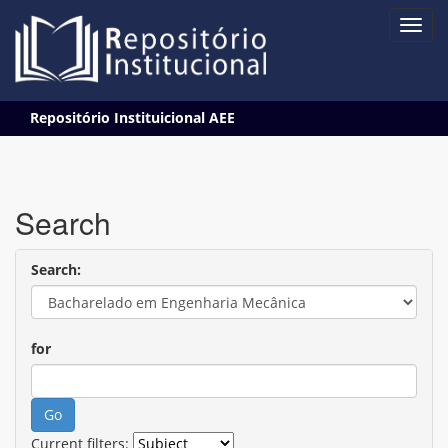
Skip
Repositório Instituicional AEE
navigation
Search
Search:
for
Current filters: