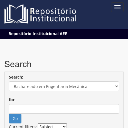
Skip
Repositório Instituicional AEE
navigation
Search
Search:
for
Current filters: