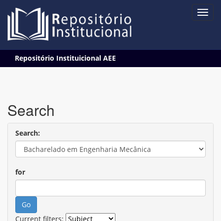
Skip
Repositório Instituicional AEE
navigation
Search
Search:
for
Current filters: