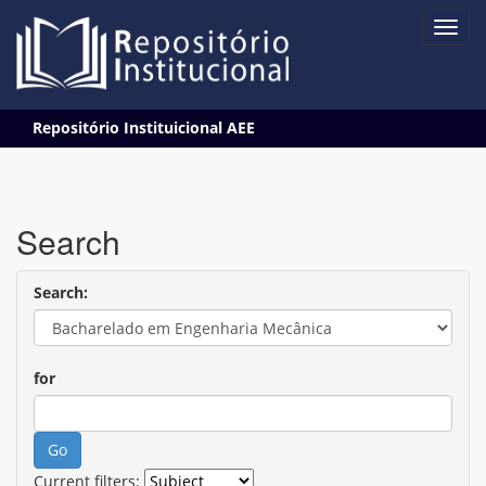
Skip
Repositório Instituicional AEE
navigation
Search
Search:
for
Current filters: