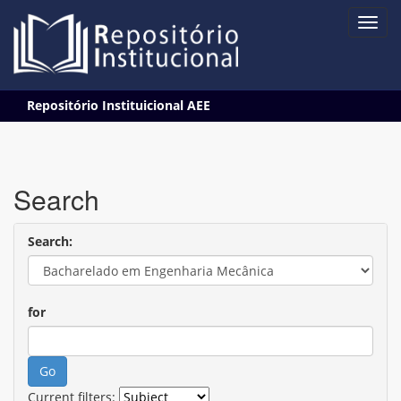
Skip
Repositório Instituicional AEE
navigation
Search
Search:
for
Current filters: