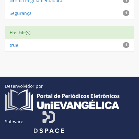
Norma Regulamentadora
1
Segurança
1
Has File(s)
true
1
Desenvolvidor por
Software