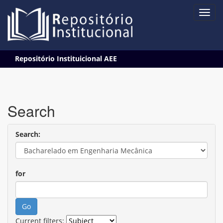
Skip
Repositório Instituicional AEE
navigation
Search
Search:
for
Current filters: