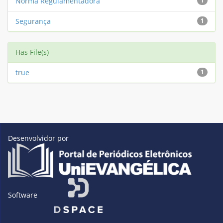
Norma Regulamentadora
1
Segurança
1
Has File(s)
true
1
Desenvolvidor por
Software