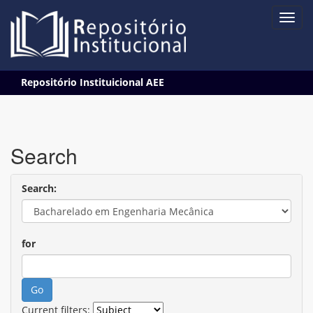
Skip
Repositório Instituicional AEE
navigation
Search
Search:
for
Current filters: