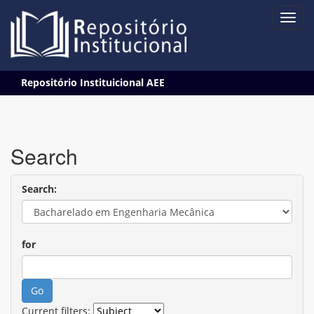
Skip
Repositório Instituicional AEE
navigation
Search
Search:
for
Current filters: