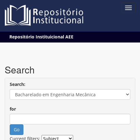
Skip
Repositório Instituicional AEE
navigation
Search
Search:
for
Current filters: