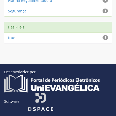
Norma Regulamentadora
1
Segurança
1
Has File(s)
true
1
Desenvolvidor por
Software