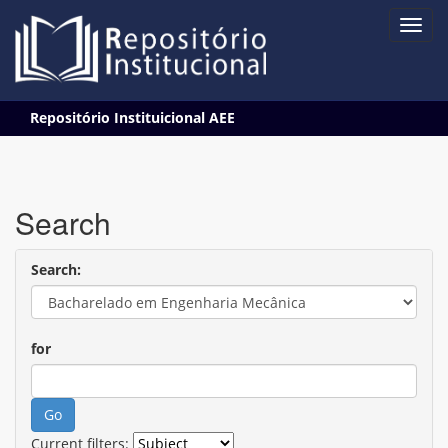
Skip
Repositório Instituicional AEE
navigation
Search
Search:
for
Current filters: