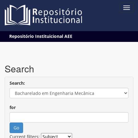
Skip
Repositório Instituicional AEE
navigation
Search
Search:
for
Current filters: