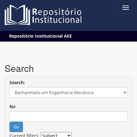
Skip
Repositório Instituicional AEE
navigation
Search
Search:
for
Current filters: