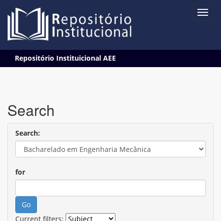
Skip
Repositório Instituicional AEE
navigation
Search
Search:
for
Current filters: