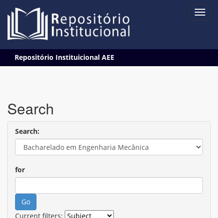
Skip
Repositório Instituicional AEE
navigation
Search
Search:
for
Current filters: