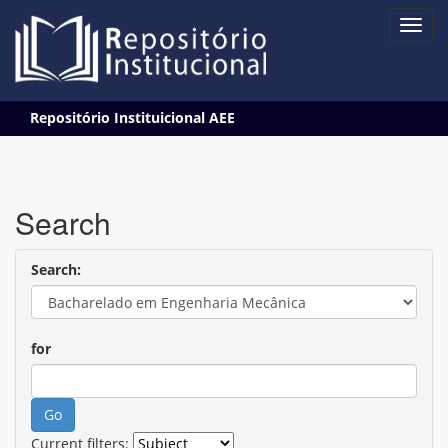
Skip
Repositório Instituicional AEE
navigation
Search
Search:
for
Current filters: