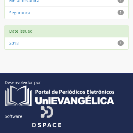
Metalmecânica
1
Segurança
1
Date issued
2018
1
Desenvolvidor por
Software