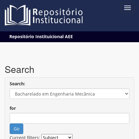
Skip
Repositório Instituicional AEE
navigation
Search
Search:
for
Current filters: