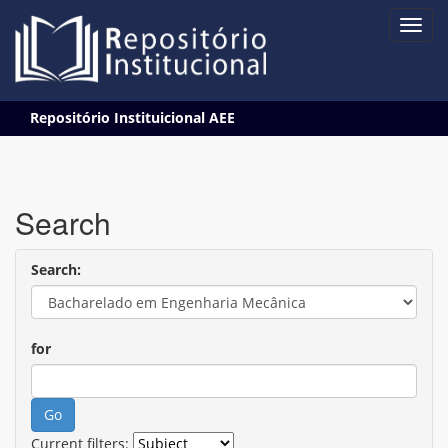
Skip
Repositório Instituicional AEE
navigation
Search
Search:
for
Current filters: