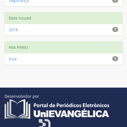
Segurança
1
Date issued
2018
1
Has File(s)
true
1
Desenvolvidor por