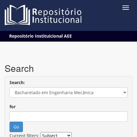
Skip
Repositório Instituicional AEE
navigation
Search
Search:
for
Current filters: